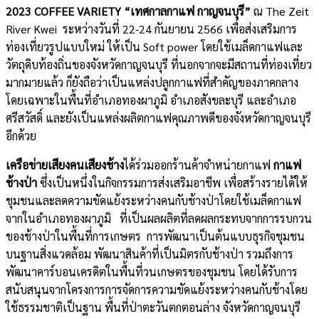
2023 COFFEE VARIETY “เทศกาลกาแฟ กาญจนบุรี”
ณ The Zeit
River Kwei ระหว่างวันที่ 22-24 กันยายน 2566 เพื่อส่งเสริมการ
ท่องเที่ยวรูปแบบใหม่ ให้เป็น Soft power โดยใช้เมล็ดกาแฟและ
วัตถุดิบท้องถิ่นของจังหวัดกาญจนบุรี ที่นอกจากจะมีสถานที่ท่องเที่ยว
มากมายแล้ว ก็ยังถือว่าเป็นแหล่งปลูกกาแฟที่สำคัญของภาคกลาง
โดยเฉพาะในพื้นที่อำเภอทองผาภูมิ อำเภอสังขละบุรี และอำเภอ
ศรีสวัสดิ์ และยังเป็นแหล่งผลิตกาแฟคุณภาพดีของจังหวัดกาญจนบุรี
อีกด้วย
เครือข่ายเสียงคนเสียงช้าง
ได้ร่วมออกร้านค้าจำหน่ายกาแฟ
กาแฟ
ช้างป่า
ซึ่งเป็นหนึ่งในกิจกรรมการส่งเสริมอาชีพ เพื่อสร้างรายได้ให้
ชุมชนและลดความขัดแย้งระหว่างคนกับช้างป่าโดยใช้เมล็ดกาแฟ
จากในอำเภอทองผาภูมิ ที่เป็นผลผลิตที่ลดผลกระทบจากการรบกวน
ของช้างป่าในพื้นที่การเกษตร การพัฒนาเป็นต้นแบบธุรกิจชุมชน
บนฐานสิ่งแวดล้อม พัฒนาสินค้าที่เป็นมิตรกับช้างป่า รวมถึงการ
พัฒนาคาร์บอนเครดิตในพื้นที่วนเกษตรของชุมชน โดยได้รับการ
สนับสนุนจากโครงการการจัดการความขัดแย้งระหว่างคนกับช้างโดย
ใช้ธรรมชาติเป็นฐาน พื้นที่ป่าตะวันตกตอนล่าง จังหวัดกาญจนบุรี