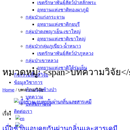
เขตรักษาพันธุ์สัตว์ป่าสลักพระ
อุทยานแห่งชาติทองผาภูมิ
กลุ่มป่าแก่งกระจาน
อุทยานแห่งชาติกุยบุรี
กลุ่มป่าดงพญาเย็น-เขาใหญ่
อุทยานแห่งชาติเขาใหญ่
กลุ่มป่ากลุ่มภูเขียว-น้ำหนาว
เขตรักษาพันธุ์สัตว์ป่าภูหลวง
กลุ่มป่าเขาหลวง
อุทยานแห่งชาติใต้ร่มเย็น
หมวดหมู่: <span>บทความวิจัย</
กิจกรรมพื้นที่วิจัย
ข้อมูลวิชาการ
Home
ห้องสมุดช้างป่า
/
บทความวิจัย
บทความ
บทสัมภาษณ์
ติดต่อเรา
เรื่อง
เมื่อช้างแอบคุยกันผ่านกลิ่นและสารเคมี