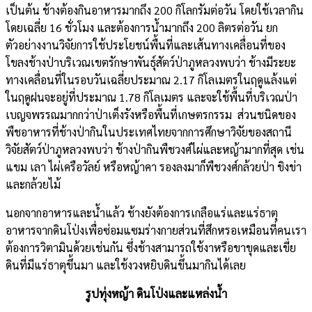
เป็นต้น ช้างต้องกินอาหารมากถึง 200 กิโลกรัมต่อวัน โดยใช้เวลากิน
โดยเฉลี่ย 16 ชั่วโมง และต้องการน้ำมากถึง 200 ลิตรต่อวัน ยก
ตัวอย่างงานวิจัยการใช้ประโยชน์พื้นที่และเส้นทางเคลื่อนที่ของ
โขลงช้างป่าบริเวณเขตรักษาพันธุ์สัตว์ป่าภูหลวงพบว่า ช้างมีระยะ
ทางเคลื่อนที่ในรอบวันเฉลี่ยประมาณ 2.17 กิโลเมตรในฤดูแล้งแต่
ในฤดูฝนจะอยู่ที่ประมาณ 1.78 กิโลเมตร และจะใช้พื้นที่บริเวณป่า
เบญจพรรณมากกว่าป่าเต็งรังหรือพื้นที่เกษตรกรรม ส่วนชนิดของ
พืชอาหารที่ช้างป่ากินในประเทศไทยจากการศึกษาวิจัยของสถานี
วิจัยสัตว์ป่าภูหลวงพบว่า ช้างป่ากินพืชวงศ์ไผ่และหญ้ามากที่สุด เช่น
แขม เลา ไผ่เครือวัลย์ หรือหญ้าคา รองลงมาก็พืชวงศ์กล้วยป่า ขิงข่า
และกล้วยไม้
นอกจากอาหารและน้ำแล้ว ช้างยังต้องการเกลือแร่และแร่ธาตุ
อาหารจากดินโป่งเพื่อซ่อมแซมร่างกายส่วนที่สึกหรอเหมือนที่คนเรา
ต้องการวิตามินด้วยเช่นกัน ซึ่งช้างสามารถใช้งาหรือขาขุดและเขี่ย
ดินที่มีแร่ธาตุขึ้นมา และใช้งวงหยิบดินขึ้นมากินได้เลย
รูปทุ่งหญ้า ดินโป่งและแหล่งน้ำ