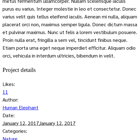
metus fermentum ullamcorper. Nullam scelerisque iaculis
purus eu varius. Integer molestie in leo et consectetur. Donec
varius velit quis tellus eleifend iaculis. Aenean mi nulla, aliquam
placerat orci non, maximus semper ligula. Donec dictum massa
et pulvinar maximus. Nunc ut felis a lorem vestibulum posuere.
Proin nulla erat, fringilla a sem vel, tincidunt finibus neque.
Etiam porta urna eget neque imperdiet efficitur. Aliquam odio
orci, vehicula in interdum ultricies, bibendum in velit.
Project details
Likes:
11
Author:
Human Elephant
Date:
January 12, 2017
January 12, 2017
Categories:
Nature