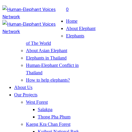
0
Home
About Elephant
Elephants
of The World
About Asian Elephant
Elephants in Thailand
Human-Elephant Conflict in
Thailand
How to help elephants?
About Us
Our Projects
West Forest
Salakpa
Thong Pha Phum
Kaeng Kra Chan Forest
Kuiburi National Park