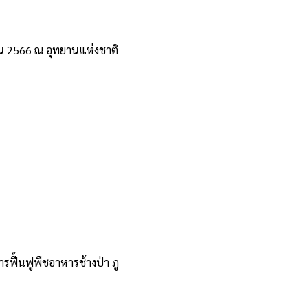
ายน 2566 ณ อุทยานแห่งชาติ
รฟื้นฟูพืชอาหารช้างป่า ภู