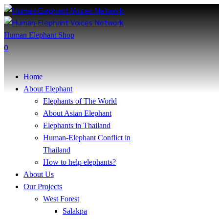
Human Elephant Shop
0
Home
About Elephant
Elephants of The World
About Asian Elephant
Elephants in Thailand
Human-Elephant Conflict in
Thailand
How to help elephants?
About Us
Our Projects
West Forest
Salakpa