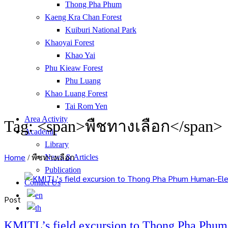
Thong Pha Phum
Kaeng Kra Chan Forest
Kuiburi National Park
Khaoyai Forest
Khao Yai
Phu Kieaw Forest
Phu Luang
Khao Luang Forest
Tai Rom Yen
Area Activity
Tag: <span>พืชทางเลือก</span>
Academic
Library
Home
News & Articles
/
พืชทางเลือก
Publication
Contact Us
Post
KMITL’s field excursion to Thong Pha Phum