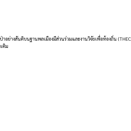
อย่างสันติบนฐานพลเมืองมีส่วนร่วมและงานวิจัยเพื่อท้องถิ่น (THECx) ม
มเติม