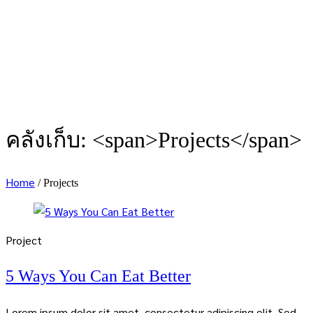
คลังเก็บ: <span>Projects</span>
Home
/
Projects
Project
5 Ways You Can Eat Better
Lorem ipsum dolor sit amet, consectetur adipiscing elit. Sed