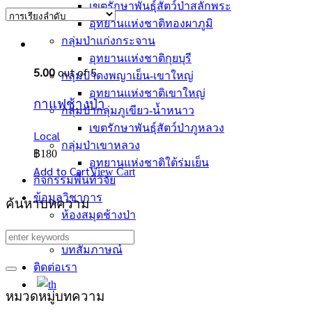
เขตรักษาพันธุ์สัตว์ป่าสลักพระ
อุทยานแห่งชาติทองผาภูมิ
กลุ่มป่าแก่งกระจาน
อุทยานแห่งชาติกุยบุรี
5.00
out of 5
กลุ่มป่าดงพญาเย็น-เขาใหญ่
อุทยานแห่งชาติเขาใหญ่
กาแฟช้างป่า
กลุ่มป่ากลุ่มภูเขียว-น้ำหนาว
เขตรักษาพันธุ์สัตว์ป่าภูหลวง
Local
กลุ่มป่าเขาหลวง
฿
180
อุทยานแห่งชาติใต้ร่มเย็น
Add to Cart
View Cart
กิจกรรมพื้นที่วิจัย
ข้อมูลวิชาการ
ค้นหาบทความ
ห้องสมุดช้างป่า
บทความ
บทสัมภาษณ์
ติดต่อเรา
หมวดหมู่บทความ